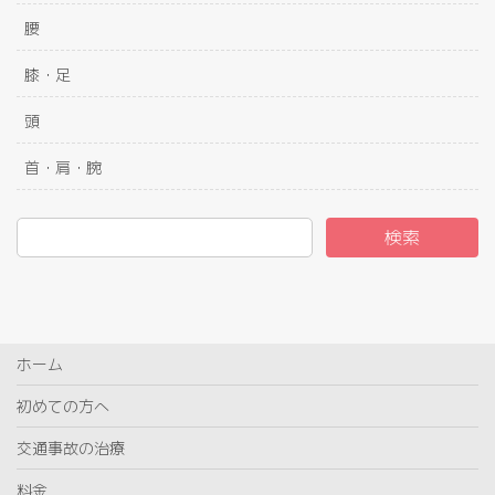
腰
膝・足
頭
首・肩・腕
検索
ホーム
初めての方へ
交通事故の治療
料金